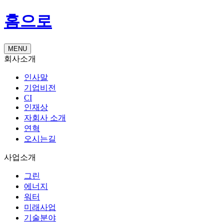
홈으로
MENU
회사소개
인사말
기업비전
CI
인재상
자회사 소개
연혁
오시는길
사업소개
그린
에너지
워터
미래사업
기술분야