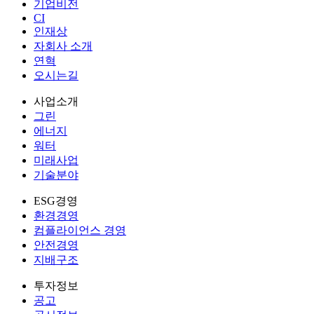
기업비전
CI
인재상
자회사 소개
연혁
오시는길
사업소개
그린
에너지
워터
미래사업
기술분야
ESG경영
환경경영
컴플라이언스 경영
안전경영
지배구조
투자정보
공고