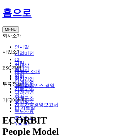
홈으로
MENU
회사소개
인사말
사업소개
기업비전
CI
그린
인재상
ESG경영
에너지
자회사 소개
워터
연혁
환경경영
미래사업
투자정보
오시는길
컴플라이언스 경영
기술분야
안전경영
공고
지배구조
미디어센터
공시정보
지속가능경영보고서
IR 자료실
보도자료
ECORBIT
홍보자료
Youtube
People Model