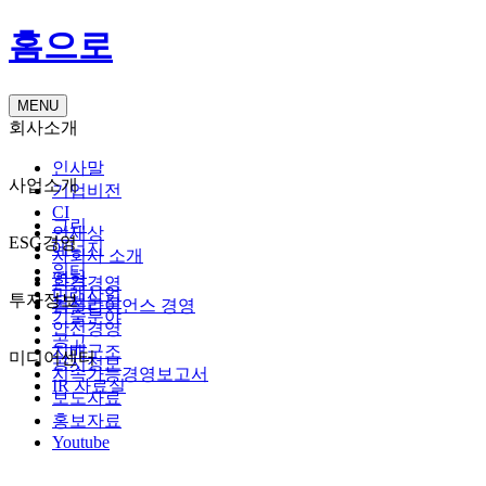
홈으로
MENU
회사소개
인사말
사업소개
기업비전
CI
그린
인재상
ESG경영
에너지
자회사 소개
워터
연혁
환경경영
미래사업
투자정보
오시는길
컴플라이언스 경영
기술분야
안전경영
공고
지배구조
미디어센터
공시정보
지속가능경영보고서
IR 자료실
보도자료
홍보자료
Youtube